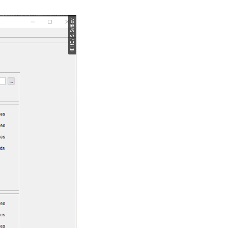
© IfE / S. Svitlov