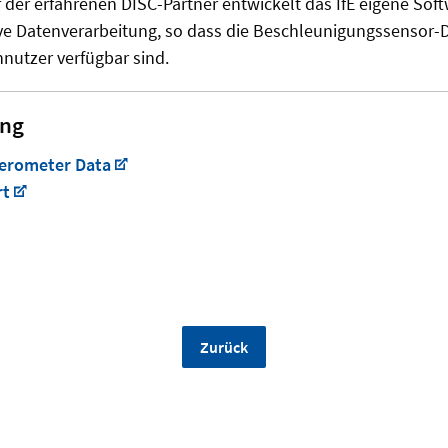
r der erfahrenen DISC-Partner entwickelt das IfE eigene Sof
ive Datenverarbeitung, so dass die Beschleunigungssensor-D
nutzer verfügbar sind.
ang
lerometer Data
rt
Zurück