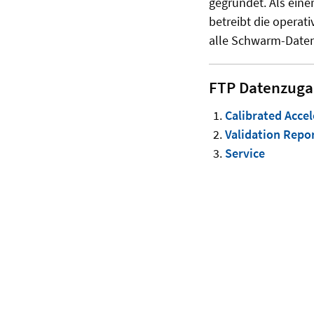
gegründet. Als eine
betreibt die operat
alle Schwarm-Daten
FTP Datenzug
Calibrated Acce
Validation Repo
Service