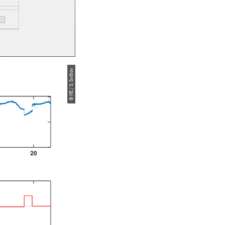
© IfE / S. Svitlov