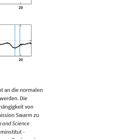
t an die normalen
 werden. Die
hängigkeit von
mission Swarm zu
n and Science
minstitut -