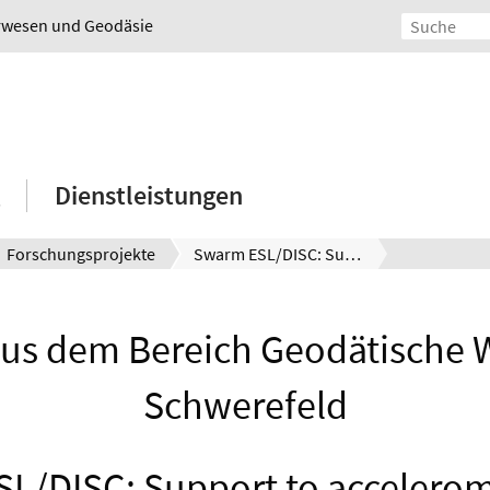
urwesen und Geodäsie
Dienstleistungen
Forschungsprojekte
Swarm ESL/DISC: Support to accelerometer data analysis and processing
aus dem Bereich Geodätische 
Schwerefeld
L/DISC: Support to accelerom