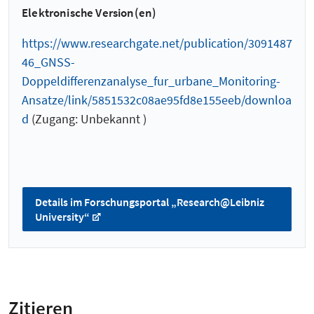
Elektronische Version(en)
https://www.researchgate.net/publication/3091487
46_GNSS-
Doppeldifferenzanalyse_fur_urbane_Monitoring-
Ansatze/link/5851532c08ae95fd8e155eeb/downloa
d
(Zugang: Unbekannt )
Details im Forschungsportal „Research@Leibniz
University“
Zitieren