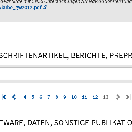
deanflüge mit GNSS Untersuchungen zur Navigationsleistung
s/kube_gw2012.pdf
SCHRIFTENARTIKEL, BERICHTE, PREP
4
5
6
7
8
9
10
11
12
13
TWARE, DATEN, SONSTIGE PUBLIKATI