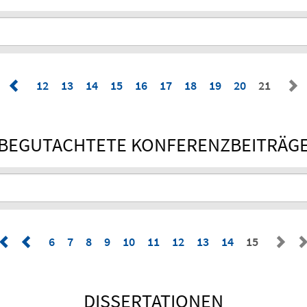
12
13
14
15
16
17
18
19
20
21
BEGUTACHTETE KONFERENZBEITRÄG
6
7
8
9
10
11
12
13
14
15
DISSERTATIONEN