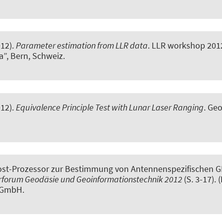
012).
Parameter estimation from LLR data
. LLR workshop 201
a”, Bern, Schweiz.
12).
Equivalence Principle Test with Lunar Laser Ranging
. Ge
Post-Prozessor zur Bestimmung von Antennenspezifischen 
rforum Geodäsie und Geoinformationstechnik 2012
(S. 3-17).
g GmbH.