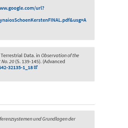
www.google.com/url?
naiosSchoenKerstenFINAL.pdf&usg=A
Terrestrial Data
. in
Observation of the
 No. 20
(S. 139-145). (Advanced
-642-32135-1_18
Referenzsystemen und Grundlagen der