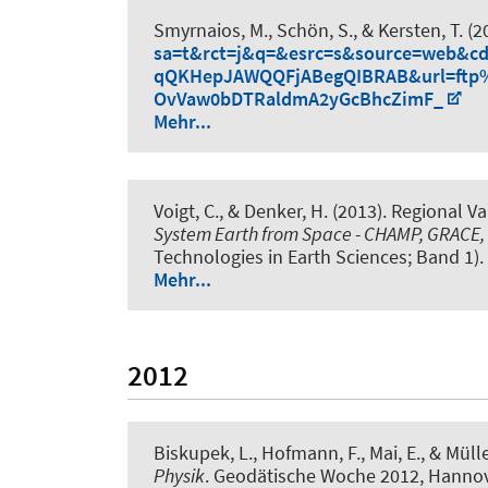
Smyrnaios, M.
, Schön, S.
, & Kersten, T.
(2
sa=t&rct=j&q=&esrc=s&source=web&c
qQKHepJAWQQFjABegQIBRAB&url=ftp%
OvVaw0bDTRaldmA2yGcBhcZimF_
Mehr...
Voigt, C., & Denker, H. (2013).
Regional Va
System Earth from Space - CHAMP, GRACE,
Technologies in Earth Sciences; Band 1).
Mehr...
2012
Biskupek, L.
, Hofmann, F., Mai, E.
, & Mülle
Physik
. Geodätische Woche 2012, Hannov