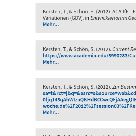
Kersten, T.
, & Schön, S.
(2012).
ACAJfE - 
Variationen (GDV)
. in
Entwicklerforum Geo
Mehr...
Kersten, T.
, & Schön, S.
(2012).
Current Res
https://www.academia.edu/3990283/Cur
Mehr...
Kersten, T.
, & Schön, S.
(2012).
Zur Besti
sa=t&rct=j&q=&esrc=s&source=web&c
0fjq143qAhWIzaQKHdBCCwcQFjAAegQI
woche.de%2F2012%2Fsession03%2FKe
Mehr...