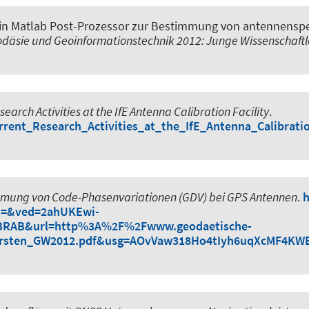
Ein Matlab Post-Prozessor zur Bestimmung von antennensp
däsie und Geoinformationstechnik 2012: Junge Wissenschaftl
earch Activities at the IfE Antenna Calibration Facility
.
rent_Research_Activities_at_the_IfE_Antenna_Calibratio
mmung von Code-Phasenvariationen (GDV) bei GPS Antennen
.
h
d=&ved=2ahUKEwi-
BRAB&url=http%3A%2F%2Fwww.geodaetische-
rsten_GW2012.pdf&usg=AOvVaw318Ho4tIyh6uqXcMF4KW