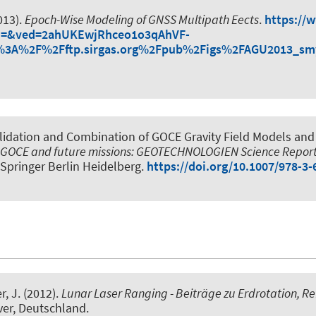
013).
Epoch-Wise Modeling of GNSS Multipath Eects
.
https://
d=&ved=2ahUKEwjRhceo1o3qAhVF-
3A%2F%2Fftp.sirgas.org%2Fpub%2Figs%2FAGU2013_smy
lidation and Combination of GOCE Gravity Field Models and 
 GOCE and future missions: GEOTECHNOLOGIEN Science Report
 Springer Berlin Heidelberg.
https://doi.org/10.1007/978-3
r, J.
(2012).
Lunar Laser Ranging - Beiträge zu Erdrotation, 
er, Deutschland.