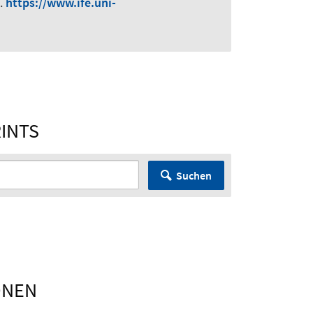
.
https://www.ife.uni-
RINTS
Suchen
ONEN