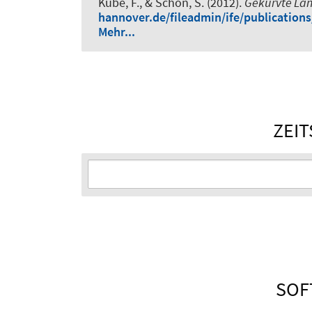
Kube, F.
, & Schön, S.
(2012).
Gekurvte Lan
hannover.de/fileadmin/ife/publication
Mehr...
ZEIT
SOF