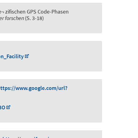
e¬ zifischen GPS Code-Phasen
er forschen
(S. 3-18)
n_Facility
ttps://www.google.com/url?
BO