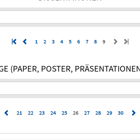
1
2
3
4
5
6
7
8
9
E (PAPER, POSTER, PRÄSENTATIONE
21
22
23
24
25
26
27
28
29
30