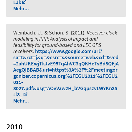
LJk
Mehr...
Weinbach, U.
, & Schön, S.
(2011).
Receiver clock
modeling in PPP: Analysis of impact and
feasibility for ground-based and LEO GPS
receivers
.
https://www.google.com/url?
sa=t&rct=j&q=&esrc=s&source=web&cd=&ved
=2ahUKEwjTkJvE95TqAhVC3qQKHeTsBd8QFjA
AegQIBBAB&url=https%3A%2F%2Fmeetingor
ganizer.copernicus.org%2FEGU2011%2FEGU2
011-
8027.pdf&usg=AOvVaw2H_bVGqpszvLWYKn35
tf8_
Mehr...
2010