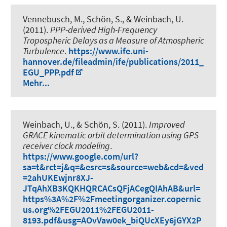
Vennebusch, M.
, Schön, S.
, & Weinbach, U.
(2011).
PPP-derived High-Frequency
Tropospheric Delays as a Measure of Atmospheric
Turbulence
.
https://www.ife.uni-
hannover.de/fileadmin/ife/publications/2011_
EGU_PPP.pdf
Mehr...
Weinbach, U.
, & Schön, S.
(2011).
Improved
GRACE kinematic orbit determination using GPS
receiver clock modeling
.
https://www.google.com/url?
sa=t&rct=j&q=&esrc=s&source=web&cd=&ved
=2ahUKEwjnr8XJ-
JTqAhXB3KQKHQRCACsQFjACegQIAhAB&url=
https%3A%2F%2Fmeetingorganizer.copernic
us.org%2FEGU2011%2FEGU2011-
8193.pdf&usg=AOvVaw0ek_biQUcXEy6jGYX2P