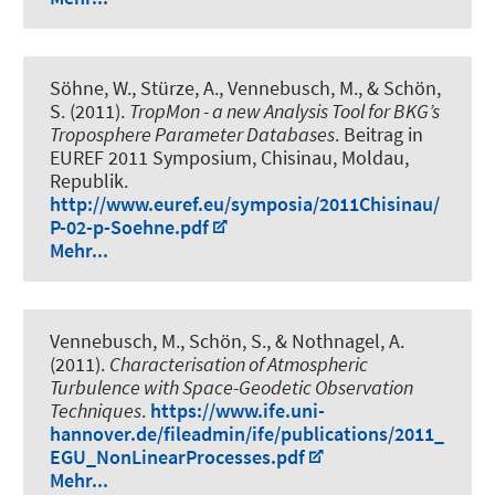
Söhne, W., Stürze, A., Vennebusch, M.
, & Schön,
S.
(2011).
TropMon - a new Analysis Tool for BKG’s
Troposphere Parameter Databases
. Beitrag in
EUREF 2011 Symposium, Chisinau, Moldau,
Republik.
http://www.euref.eu/symposia/2011Chisinau/
P-02-p-Soehne.pdf
Mehr...
Vennebusch, M.
, Schön, S.
, & Nothnagel, A.
(2011).
Characterisation of Atmospheric
Turbulence with Space-Geodetic Observation
Techniques
.
https://www.ife.uni-
hannover.de/fileadmin/ife/publications/2011_
EGU_NonLinearProcesses.pdf
Mehr...