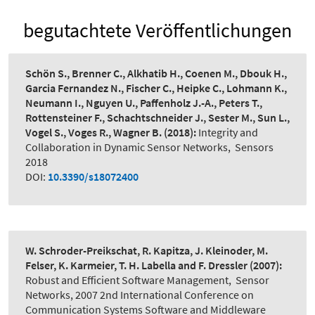
begutachtete Veröffentlichungen
Schön S., Brenner C., Alkhatib H., Coenen M., Dbouk H.,
Garcia Fernandez N., Fischer C., Heipke C., Lohmann K.,
Neumann I., Nguyen U., Paffenholz J.-A., Peters T.,
Rottensteiner F., Schachtschneider J., Sester M., Sun L.,
Vogel S., Voges R., Wagner B.
(2018):
Integrity and
Collaboration in Dynamic Sensor Networks
,
Sensors
2018
DOI:
10.3390/s18072400
W. Schroder-Preikschat, R. Kapitza, J. Kleinoder, M.
Felser, K. Karmeier, T. H. Labella and F. Dressler
(2007):
Robust and Efficient Software Management
,
Sensor
Networks, 2007 2nd International Conference on
Communication Systems Software and Middleware